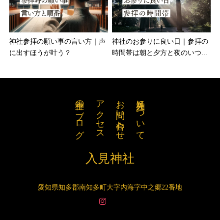
神社参拝の願い事の言い方｜声
神社のお参りに良い日｜参拝の
に出すほうが叶う？
時間帯は朝と夕方と夜のいつ...
神主のブログ
アクセス
お問い合わせ
入見神社について
入見神社
愛知県知多郡南知多町大字内海字中之郷22番地