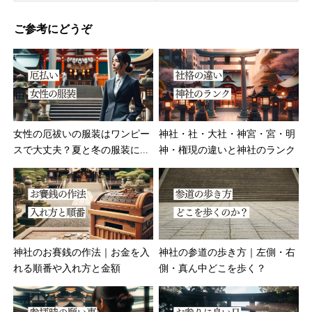
ご参考にどうぞ
女性の厄祓いの服装はワンピー
神社・社・大社・神宮・宮・明
スで大丈夫？夏と冬の服装に...
神・権現の違いと神社のランク
神社のお賽銭の作法｜お金を入
神社の参道の歩き方｜左側・右
れる順番や入れ方と金額
側・真ん中どこを歩く？